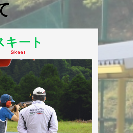
て
スキート
Skeet