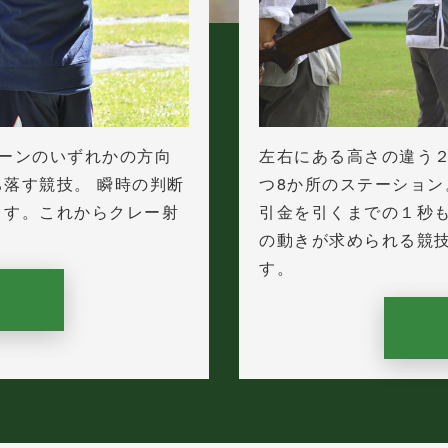
ーンのいずれかの方向
左右にある高さの違う
落す競技。 瞬時の判断
つ8か所のステーショ
ます。これからクレー射
引金を引くまでの１秒
の動きが求められる競
す。