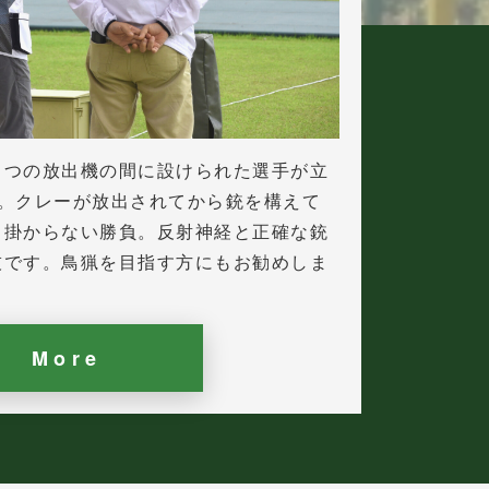
２つの放出機の間に設けられた選手が立
ン。クレーが放出されてから銃を構えて
も掛からない勝負。反射神経と正確な銃
技です。鳥猟を目指す方にもお勧めしま
More