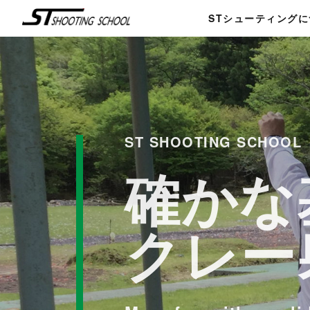
STシューティング
ST SHOOTING SCHOOL
確かな
確かな
クレー
クレー