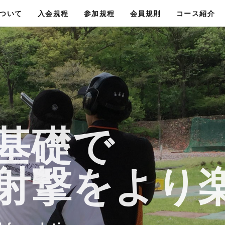
について
入会規程
参加規程
会員規則
コース紹介
基礎で
基礎で
射撃をより
射撃をより