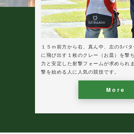
１５ｍ前方から右、真ん中、左の3パタ
に飛び出す１枚のクレー（お皿）を撃ち
力と安定した射撃フォームが求められ
撃を始める人に人気の競技です。
More